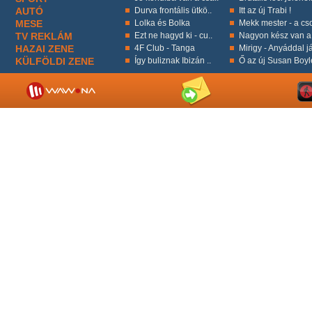
AUTÓ
Durva frontális ütkö..
Itt az új Trabi !
MESE
Lolka és Bolka
Mekk mester - a cso
TV REKLÁM
Ezt ne hagyd ki - cu..
Nagyon kész van a 
HAZAI ZENE
4F Club - Tanga
Mirigy - Anyáddal já
KÜLFÖLDI ZENE
Így buliznak Ibizán ..
Ő az új Susan Boyl