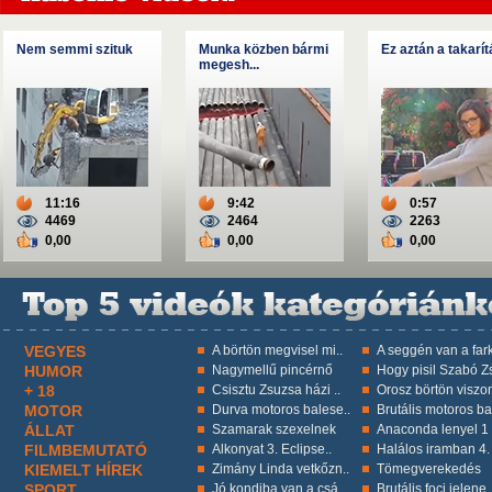
Nem semmi szituk
Munka közben bármi
Ez aztán a takarít
megesh...
11:16
9:42
0:57
4469
2464
2263
0,00
0,00
0,00
VEGYES
A börtön megvisel mi..
A seggén van a fark
HUMOR
Nagymellű pincérnő
Hogy pisil Szabó Zs
+ 18
Csisztu Zsuzsa házi ..
Orosz börtön viszon
MOTOR
Durva motoros balese..
Brutális motoros ba
ÁLLAT
Szamarak szexelnek
Anaconda lenyel 1 k
FILMBEMUTATÓ
Alkonyat 3. Eclipse..
Halálos iramban 4.
KIEMELT HÍREK
Zimány Linda vetkőzn..
Tömegverekedés
SPORT
Jó kondiba van a csá..
Brutális foci jelene.