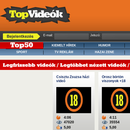
E-mail:
Jelszó:
KIEMELT HÍREK
HUMOR
SPORT
TV REKLÁM
HAZAI ZENE
Csisztu Zsuzsa házi
Orosz börtön
videó
viszonyok +18
4:06
4:11
47020
35554
5,00
5,00