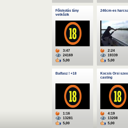
Főiskolás lány
246cm-es harcs
vetkőzik
3:47
2:24
24169
19339
5,00
5,00
Balfasz ! +18
Kocsis Orsi szex
casting
1:16
4:19
13281
13208
5,00
5,00