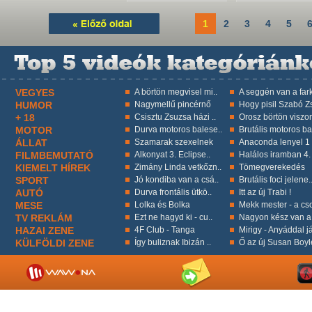
1
2
3
4
5
VEGYES
A börtön megvisel mi..
A seggén van a fark
HUMOR
Nagymellű pincérnő
Hogy pisil Szabó Zs
+ 18
Csisztu Zsuzsa házi ..
Orosz börtön viszon
MOTOR
Durva motoros balese..
Brutális motoros ba
ÁLLAT
Szamarak szexelnek
Anaconda lenyel 1 k
FILMBEMUTATÓ
Alkonyat 3. Eclipse..
Halálos iramban 4.
KIEMELT HÍREK
Zimány Linda vetkőzn..
Tömegverekedés
SPORT
Jó kondiba van a csá..
Brutális foci jelene.
AUTÓ
Durva frontális ütkö..
Itt az új Trabi !
MESE
Lolka és Bolka
Mekk mester - a cso
TV REKLÁM
Ezt ne hagyd ki - cu..
Nagyon kész van a 
HAZAI ZENE
4F Club - Tanga
Mirigy - Anyáddal já
KÜLFÖLDI ZENE
Így buliznak Ibizán ..
Ő az új Susan Boyl