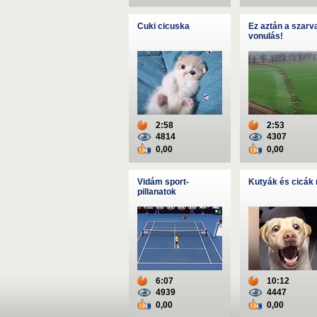
Cuki cicuska
Ez aztán a szarv
vonulás!
2:58
2:53
4814
4307
0,00
0,00
Vidám sport-
Kutyák és cicák
pillanatok
6:07
10:12
4939
4447
0,00
0,00