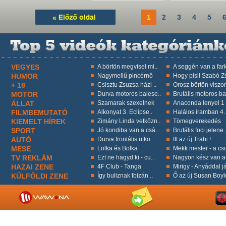
1
2
3
4
5
VEGYES
A börtön megvisel mi..
A seggén van a fark
HUMOR
Nagymellű pincérnő
Hogy pisil Szabó Zs
+ 18
Csisztu Zsuzsa házi ..
Orosz börtön viszon
MOTOR
Durva motoros balese..
Brutális motoros ba
ÁLLAT
Szamarak szexelnek
Anaconda lenyel 1 k
FILMBEMUTATÓ
Alkonyat 3. Eclipse..
Halálos iramban 4.
KIEMELT HÍREK
Zimány Linda vetkőzn..
Tömegverekedés
SPORT
Jó kondiba van a csá..
Brutális foci jelene.
AUTÓ
Durva frontális ütkö..
Itt az új Trabi !
MESE
Lolka és Bolka
Mekk mester - a cso
TV REKLÁM
Ezt ne hagyd ki - cu..
Nagyon kész van a 
HAZAI ZENE
4F Club - Tanga
Mirigy - Anyáddal já
KÜLFÖLDI ZENE
Így buliznak Ibizán ..
Ő az új Susan Boyl