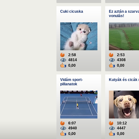
Cuki cicuska
Ez aztán a szarv
vonulás!
2:58
2:53
4814
4308
0,00
0,00
Vidám sport-
Kutyák és cicák
pillanatok
6:07
10:12
4940
4447
0,00
0,00