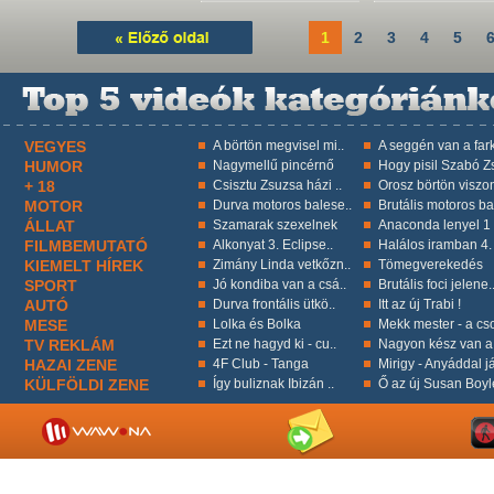
1
2
3
4
5
VEGYES
A börtön megvisel mi..
A seggén van a fark
HUMOR
Nagymellű pincérnő
Hogy pisil Szabó Zs
+ 18
Csisztu Zsuzsa házi ..
Orosz börtön viszon
MOTOR
Durva motoros balese..
Brutális motoros ba
ÁLLAT
Szamarak szexelnek
Anaconda lenyel 1 k
FILMBEMUTATÓ
Alkonyat 3. Eclipse..
Halálos iramban 4.
KIEMELT HÍREK
Zimány Linda vetkőzn..
Tömegverekedés
SPORT
Jó kondiba van a csá..
Brutális foci jelene.
AUTÓ
Durva frontális ütkö..
Itt az új Trabi !
MESE
Lolka és Bolka
Mekk mester - a cso
TV REKLÁM
Ezt ne hagyd ki - cu..
Nagyon kész van a 
HAZAI ZENE
4F Club - Tanga
Mirigy - Anyáddal já
KÜLFÖLDI ZENE
Így buliznak Ibizán ..
Ő az új Susan Boyl