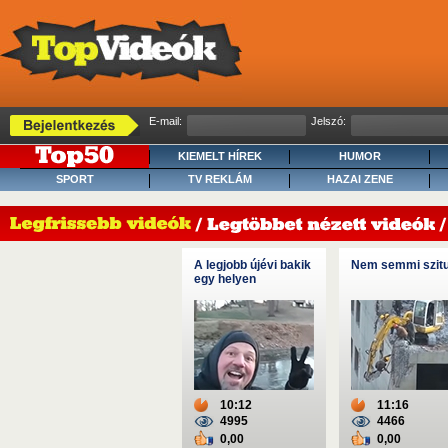
E-mail:
Jelszó:
KIEMELT HÍREK
HUMOR
SPORT
TV REKLÁM
HAZAI ZENE
A legjobb újévi bakik
Nem semmi szit
egy helyen
10:12
11:16
4995
4466
0,00
0,00