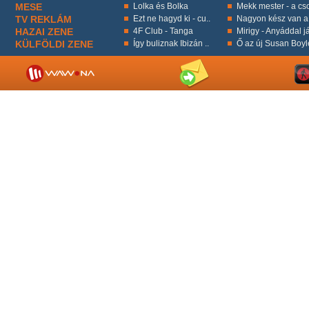
MESE
Lolka és Bolka
Mekk mester - a cso
TV REKLÁM
Ezt ne hagyd ki - cu..
Nagyon kész van a 
HAZAI ZENE
4F Club - Tanga
Mirigy - Anyáddal já
KÜLFÖLDI ZENE
Így buliznak Ibizán ..
Ő az új Susan Boyl