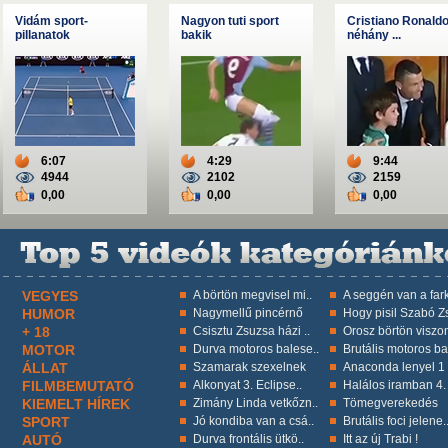
Vidám sport-
Nagyon tuti sport
Cristiano Ronald
pillanatok
bakik
néhány ...
6:07
4:29
9:44
4944
2102
2159
0,00
0,00
0,00
VEGYES
A börtön megvisel mi..
A seggén van a fark
HUMOR
Nagymellű pincérnő
Hogy pisil Szabó Zs
+ 18
Csisztu Zsuzsa házi ..
Orosz börtön viszon
MOTOR
Durva motoros balese..
Brutális motoros ba
ÁLLAT
Szamarak szexelnek
Anaconda lenyel 1 k
FILMBEMUTATÓ
Alkonyat 3. Eclipse..
Halálos iramban 4.
KIEMELT HÍREK
Zimány Linda vetkőzn..
Tömegverekedés
SPORT
Jó kondiba van a csá..
Brutális foci jelene.
AUTÓ
Durva frontális ütkö..
Itt az új Trabi !