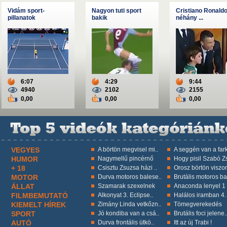
Vidám sport-
Nagyon tuti sport
Cristiano Ronald
pillanatok
bakik
néhány ...
6:07
4:29
9:44
4940
2102
2155
0,00
0,00
0,00
VEGYES
A börtön megvisel mi..
A seggén van a fark
HUMOR
Nagymellű pincérnő
Hogy pisil Szabó Zs
+ 18
Csisztu Zsuzsa házi ..
Orosz börtön viszon
MOTOR
Durva motoros balese..
Brutális motoros ba
ÁLLAT
Szamarak szexelnek
Anaconda lenyel 1 k
FILMBEMUTATÓ
Alkonyat 3. Eclipse..
Halálos iramban 4.
KIEMELT HÍREK
Zimány Linda vetkőzn..
Tömegverekedés
SPORT
Jó kondiba van a csá..
Brutális foci jelene.
AUTÓ
Durva frontális ütkö..
Itt az új Trabi !