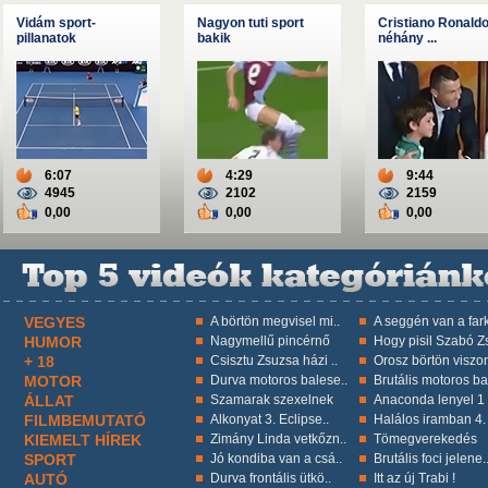
Vidám sport-
Nagyon tuti sport
Cristiano Ronald
pillanatok
bakik
néhány ...
6:07
4:29
9:44
4945
2102
2159
0,00
0,00
0,00
VEGYES
A börtön megvisel mi..
A seggén van a fark
HUMOR
Nagymellű pincérnő
Hogy pisil Szabó Zs
+ 18
Csisztu Zsuzsa házi ..
Orosz börtön viszon
MOTOR
Durva motoros balese..
Brutális motoros ba
ÁLLAT
Szamarak szexelnek
Anaconda lenyel 1 k
FILMBEMUTATÓ
Alkonyat 3. Eclipse..
Halálos iramban 4.
KIEMELT HÍREK
Zimány Linda vetkőzn..
Tömegverekedés
SPORT
Jó kondiba van a csá..
Brutális foci jelene.
AUTÓ
Durva frontális ütkö..
Itt az új Trabi !