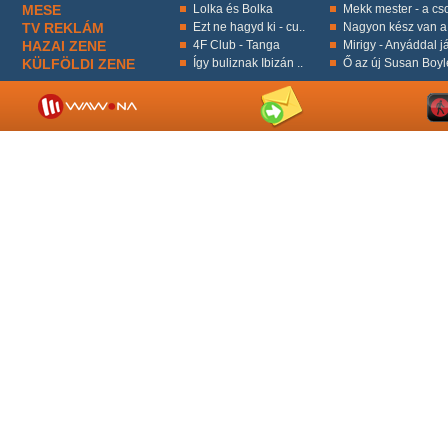
MESE
Lolka és Bolka
Mekk mester - a cso
TV REKLÁM
Ezt ne hagyd ki - cu..
Nagyon kész van a 
HAZAI ZENE
4F Club - Tanga
Mirigy - Anyáddal já
KÜLFÖLDI ZENE
Így buliznak Ibizán ..
Ő az új Susan Boyl