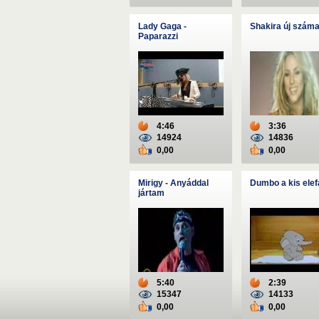
Lady Gaga -
Shakira új száma
Paparazzi
4:46
3:36
14924
14836
0,00
0,00
Mirigy - Anyáddal
Dumbo a kis elef
jártam
5:40
2:39
15347
14133
0,00
0,00