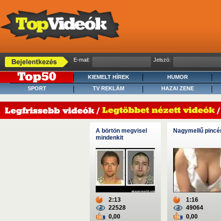
E-mail:
Jelszó:
KIEMELT HÍREK
HUMOR
SPORT
TV REKLÁM
HAZAI ZENE
A börtön megvisel
Nagymellű pincé
mindenkit
2:13
1:16
22528
49064
0,00
0,00