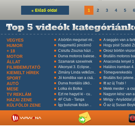
1
2
3
4
5
VEGYES
A börtön megvisel mi..
A seggén van a fark
HUMOR
Nagymellű pincérnő
Hogy pisil Szabó Zs
+ 18
Csisztu Zsuzsa házi ..
Orosz börtön viszon
MOTOR
Durva motoros balese..
Brutális motoros ba
ÁLLAT
Szamarak szexelnek
Anaconda lenyel 1 k
FILMBEMUTATÓ
Alkonyat 3. Eclipse..
Halálos iramban 4.
KIEMELT HÍREK
Zimány Linda vetkőzn..
Tömegverekedés
SPORT
Jó kondiba van a csá..
Brutális foci jelene.
AUTÓ
Durva frontális ütkö..
Itt az új Trabi !
MESE
Lolka és Bolka
Mekk mester - a cso
TV REKLÁM
Ezt ne hagyd ki - cu..
Nagyon kész van a 
HAZAI ZENE
4F Club - Tanga
Mirigy - Anyáddal já
KÜLFÖLDI ZENE
Így buliznak Ibizán ..
Ő az új Susan Boyl