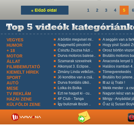
1
2
3
4
5
VEGYES
A börtön megvisel mi..
A seggén van a fark
HUMOR
Nagymellű pincérnő
Hogy pisil Szabó Zs
+ 18
Csisztu Zsuzsa házi ..
Orosz börtön viszon
MOTOR
Durva motoros balese..
Brutális motoros ba
ÁLLAT
Szamarak szexelnek
Anaconda lenyel 1 k
FILMBEMUTATÓ
Alkonyat 3. Eclipse..
Halálos iramban 4.
KIEMELT HÍREK
Zimány Linda vetkőzn..
Tömegverekedés
SPORT
Jó kondiba van a csá..
Brutális foci jelene.
AUTÓ
Durva frontális ütkö..
Itt az új Trabi !
MESE
Lolka és Bolka
Mekk mester - a cso
TV REKLÁM
Ezt ne hagyd ki - cu..
Nagyon kész van a 
HAZAI ZENE
4F Club - Tanga
Mirigy - Anyáddal já
KÜLFÖLDI ZENE
Így buliznak Ibizán ..
Ő az új Susan Boyl