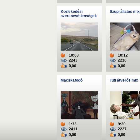
Közlekedési
Szupi állatos mix
szerencsétlenségek
10:03
10:12
2243
2210
0,00
0,00
Macskafogó
Tuti átverős mix
1:33
9:20
2411
2227
0,00
0,00