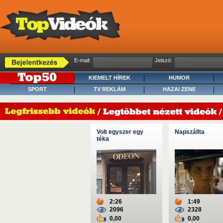
E-mail:
Jelszó:
KIEMELT HÍREK
HUMOR
SPORT
TV REKLÁM
HAZAI ZENE
Volt egyszer egy
Napszállta
téka
2:26
1:49
2096
2328
0,00
0,00