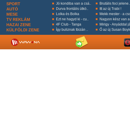
SPORT
Jó kondiba van a csá..
Brutális foci jelene.
AUTÓ
Durva frontális ütkö..
Itt az új Trabi !
MESE
Lolka és Bolka
Mekk mester - a cso
TV REKLÁM
Ezt ne hagyd ki - cu..
Nagyon kész van a 
HAZAI ZENE
4F Club - Tanga
Mirigy - Anyáddal já
KÜLFÖLDI ZENE
Így buliznak Ibizán ..
Ő az új Susan Boyl