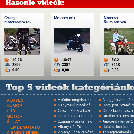
Csúnya
Motoros mix
Motoros
motorbalesetek
őrültködések
10:06
10:07
7:12
2895
3387
3118
0,00
0,00
0,00
VEGYES
A börtön megvisel mi..
A seggén van a fark
HUMOR
Nagymellű pincérnő
Hogy pisil Szabó Zs
+ 18
Csisztu Zsuzsa házi ..
Orosz börtön viszon
MOTOR
Durva motoros balese..
Brutális motoros ba
ÁLLAT
Szamarak szexelnek
Anaconda lenyel 1 k
FILMBEMUTATÓ
Alkonyat 3. Eclipse..
Halálos iramban 4.
KIEMELT HÍREK
Zimány Linda vetkőzn..
Tömegverekedés