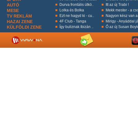
AUTÓ
Durva frontális ütkö..
Itt az új Trabi !
MESE
Lolka és Bolka
Mekk mester - a cso
TV REKLÁM
Ezt ne hagyd ki - cu..
Nagyon kész van a 
HAZAI ZENE
4F Club - Tanga
Mirigy - Anyáddal já
KÜLFÖLDI ZENE
Így buliznak Ibizán ..
Ő az új Susan Boyl