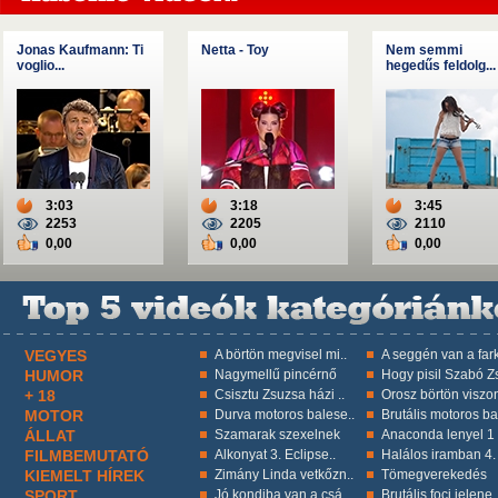
Jonas Kaufmann: Ti
Netta - Toy
Nem semmi
voglio...
hegedűs feldolg...
3:03
3:18
3:45
2253
2205
2110
0,00
0,00
0,00
VEGYES
A börtön megvisel mi..
A seggén van a fark
HUMOR
Nagymellű pincérnő
Hogy pisil Szabó Zs
+ 18
Csisztu Zsuzsa házi ..
Orosz börtön viszon
MOTOR
Durva motoros balese..
Brutális motoros ba
ÁLLAT
Szamarak szexelnek
Anaconda lenyel 1 k
FILMBEMUTATÓ
Alkonyat 3. Eclipse..
Halálos iramban 4.
KIEMELT HÍREK
Zimány Linda vetkőzn..
Tömegverekedés
SPORT
Jó kondiba van a csá..
Brutális foci jelene.