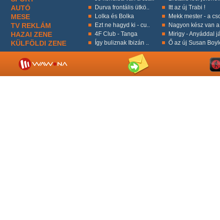
AUTÓ
Durva frontális ütkö..
Itt az új Trabi !
MESE
Lolka és Bolka
Mekk mester - a cso
TV REKLÁM
Ezt ne hagyd ki - cu..
Nagyon kész van a 
HAZAI ZENE
4F Club - Tanga
Mirigy - Anyáddal já
KÜLFÖLDI ZENE
Így buliznak Ibizán ..
Ő az új Susan Boyl