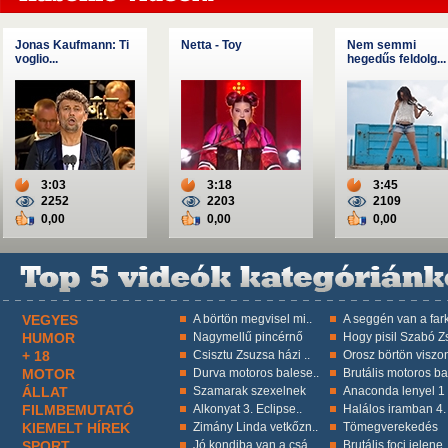
Jonas Kaufmann: Ti
Netta - Toy
Nem semmi
voglio...
hegedűs feldolg...
3:03
3:18
3:45
2252
2203
2109
0,00
0,00
0,00
VEGYES
A börtön megvisel mi..
A seggén van a fark
HUMOR
Nagymellű pincérnő
Hogy pisil Szabó Zs
+ 18
Csisztu Zsuzsa házi ..
Orosz börtön viszon
MOTOR
Durva motoros balese..
Brutális motoros ba
ÁLLAT
Szamarak szexelnek
Anaconda lenyel 1 k
FILMBEMUTATÓ
Alkonyat 3. Eclipse..
Halálos iramban 4.
KIEMELT HÍREK
Zimány Linda vetkőzn..
Tömegverekedés
SPORT
Jó kondiba van a csá..
Brutális foci jelene.