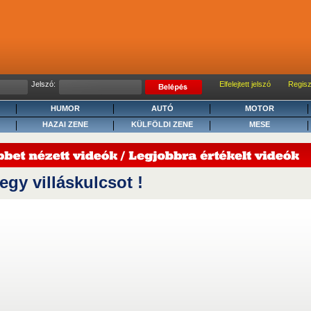
Jelszó:
Elfelejtett jelszó
Regisz
HUMOR
AUTÓ
MOTOR
HAZAI ZENE
KÜLFÖLDI ZENE
MESE
egy villáskulcsot !