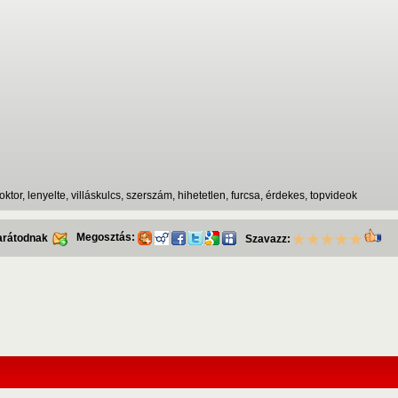
ktor, lenyelte, villáskulcs, szerszám, hihetetlen, furcsa, érdekes, topvideok
Megosztás:
barátodnak
Szavazz: