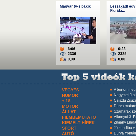
Magyar tv-s bakik
Leszakadt egy 
Floridá...
6:06
0:23
2336
2325
0,00
0,00
VEGYES
A börtön megv
HUMOR
Nagymellű p
+ 18
Csisztu Zsuzs
MOTOR
Durva motoro
ÁLLAT
Szamarak sz
FILMBEMUTATÓ
Alkonyat 3. Ec
KIEMELT HÍREK
Zimány Linda
SPORT
Jó kondiba va
AUTÓ
Durva frontáli