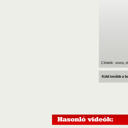
Címkék : orvos, do
Küld tovább a 