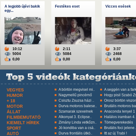
A legjobb újévi bakik
Festékes eset
Vicces esések
egy...
10:12
2:11
3:37
5004
5084
2468
0,00
0,00
0,00
VEGYES
A börtön megvisel mi..
A seggén van a fark
HUMOR
Nagymellű pincérnő
Hogy pisil Szabó Zs
+ 18
Csisztu Zsuzsa házi ..
Orosz börtön viszon
MOTOR
Durva motoros balese..
Brutális motoros ba
ÁLLAT
Szamarak szexelnek
Anaconda lenyel 1 k
FILMBEMUTATÓ
Alkonyat 3. Eclipse..
Halálos iramban 4.
KIEMELT HÍREK
Zimány Linda vetkőzn..
Tömegverekedés
SPORT
Jó kondiba van a csá..
Brutális foci jelene.
AUTÓ
Durva frontális ütkö..
Itt az új Trabi !