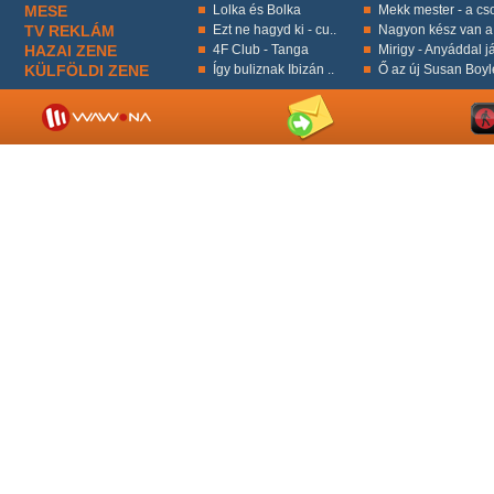
MESE
Lolka és Bolka
Mekk mester - a cso
TV REKLÁM
Ezt ne hagyd ki - cu..
Nagyon kész van a 
HAZAI ZENE
4F Club - Tanga
Mirigy - Anyáddal já
KÜLFÖLDI ZENE
Így buliznak Ibizán ..
Ő az új Susan Boyl