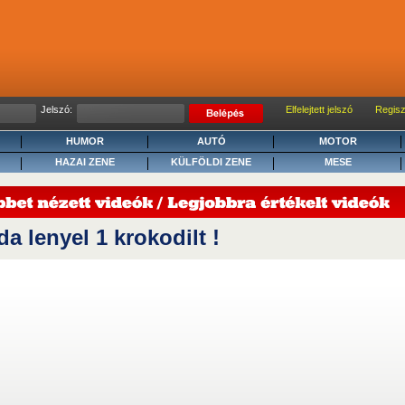
Jelszó:
Elfelejtett jelszó
Regisz
HUMOR
AUTÓ
MOTOR
HAZAI ZENE
KÜLFÖLDI ZENE
MESE
a lenyel 1 krokodilt !