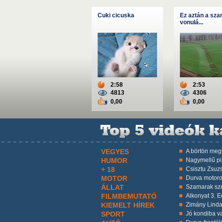
Cuki cicuska
Ez aztán a sza
vonulá...
2:58
2:53
4813
4306
0,00
0,00
VEGYES
A börtön megv
HUMOR
Nagymellű p
+ 18
Csisztu Zsuzs
MOTOR
Durva motoro
ÁLLAT
Szamarak sz
FILMBEMUTATÓ
Alkonyat 3. Ec
KIEMELT HÍREK
Zimány Linda
SPORT
Jó kondiba va