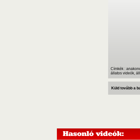
Címkék : anakon
állatos videók, á
Küld tovább a 