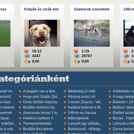
rvas
Kutyák és cicák mix
Szamarak szexelnek
246cm
10:12
1:19
2
4447
26767
1
0,00
0,00
5
isel mi..
A seggén van a fark..
Mellesleg jó nők!
A tökéletes 
incérnő
Hogy pisil Szabó Zsó..
Részeg orosz nő
A nagy beég
a házi ..
Orosz börtön viszony..
Csisztu Zsuzsa - Vet..
Baleset + 18 !
s balese..
Brutális motoros ba..
Halálos baleset a M..
Balfasz robo
exelnek
Anaconda lenyel 1 kr..
246cm-es harcsa
Elefánt szület
lipse..
Halálos iramban 4.
Másnaposok
Bunyó - Figh
 vetkőzn..
Tömegverekedés
Lenyelt egy villásku..
Lehúzta a WC
n a csá..
Brutális foci jelene..
Bekokszolt - ráfarag..
Durva bunyó 