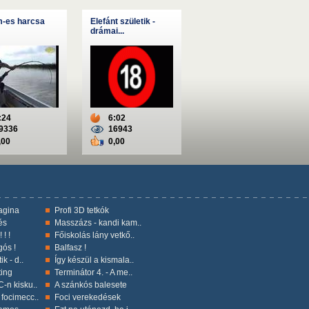
-es harcsa
Elefánt születik -
drámai...
:24
6:02
9336
16943
,00
0,00
vagina
Profi 3D tetkók
és
Masszázs - kandi kam..
 ! !
Főiskolás lány vetkő..
gós !
Balfasz !
ik - d..
Így készül a kismala..
ting
Terminátor 4. - A me..
-n kisku..
A szánkós balesete
focimecc..
Foci verekedések