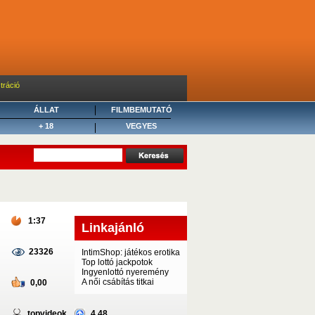
tráció
ÁLLAT
FILMBEMUTATÓ
+ 18
VEGYES
1:37
Linkajánló
23326
IntimShop: játékos erotika
Top lottó jackpotok
Ingyenlottó nyeremény
A női csábítás titkai
0,00
topvideok
4,48