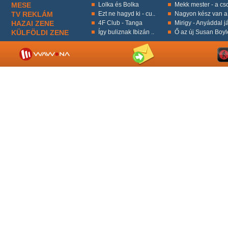
MESE
Lolka és Bolka
Mekk mester - a cso
TV REKLÁM
Ezt ne hagyd ki - cu..
Nagyon kész van a 
HAZAI ZENE
4F Club - Tanga
Mirigy - Anyáddal já
KÜLFÖLDI ZENE
Így buliznak Ibizán ..
Ő az új Susan Boyl