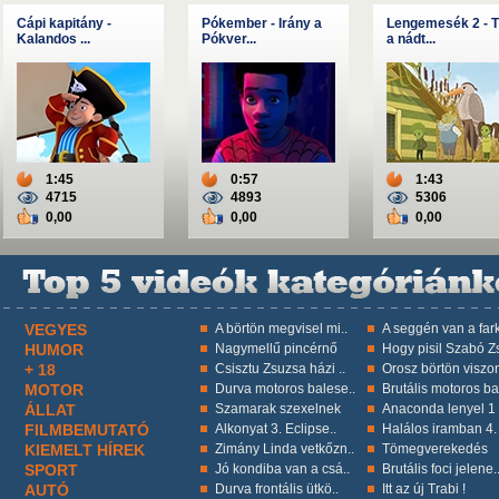
Cápi kapitány -
Pókember - Irány a
Lengemesék 2 - T
Kalandos ...
Pókver...
a nádt...
1:45
0:57
1:43
4715
4893
5306
0,00
0,00
0,00
VEGYES
A börtön megvisel mi..
A seggén van a fark
HUMOR
Nagymellű pincérnő
Hogy pisil Szabó Zs
+ 18
Csisztu Zsuzsa házi ..
Orosz börtön viszon
MOTOR
Durva motoros balese..
Brutális motoros ba
ÁLLAT
Szamarak szexelnek
Anaconda lenyel 1 k
FILMBEMUTATÓ
Alkonyat 3. Eclipse..
Halálos iramban 4.
KIEMELT HÍREK
Zimány Linda vetkőzn..
Tömegverekedés
SPORT
Jó kondiba van a csá..
Brutális foci jelene.
AUTÓ
Durva frontális ütkö..
Itt az új Trabi !