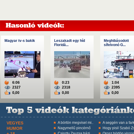
Magyar tv-s bakik
Leszakadt egy híd
Meghibásodott
Floridá...
sífelvonó G...
6:06
0:23
1:04
2327
2318
2395
0,00
0,00
0,00
VEGYES
A börtön megvisel mi..
A seggén van a fark
HUMOR
Nagymellű pincérnő
Hogy pisil Szabó Zs
+ 18
Csisztu Zsuzsa házi ..
Orosz börtön viszon