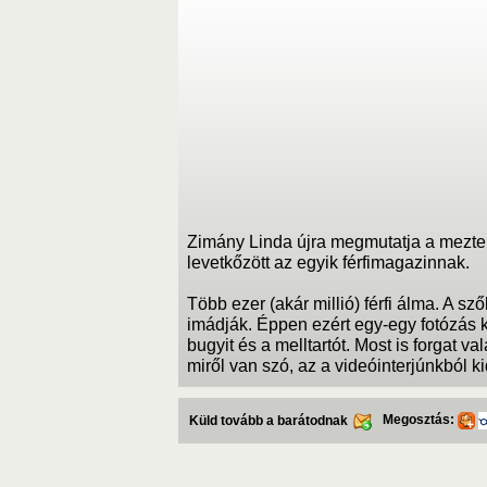
Zimány Linda újra megmutatja a meztel
levetkőzött az egyik férfimagazinnak.
Több ezer (akár millió) férfi álma. A s
imádják. Éppen ezért egy-egy fotózás 
bugyit és a melltartót. Most is forgat v
miről van szó, az a videóinterjúnkból kid
Megosztás:
Küld tovább a barátodnak