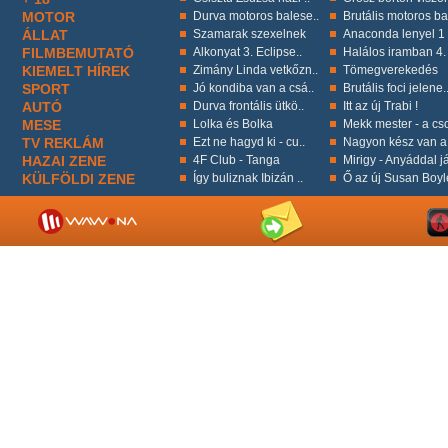
MOTOR
Durva motoros balese..
Brutális motoros ba
ÁLLAT
Szamarak szexelnek
Anaconda lenyel 1 k
FILMBEMUTATÓ
Alkonyat 3. Eclipse..
Halálos iramban 4.
KIEMELT HÍREK
Zimány Linda vetkőzn..
Tömegverekedés
SPORT
Jó kondiba van a csá..
Brutális foci jelene.
AUTÓ
Durva frontális ütkö..
Itt az új Trabi !
MESE
Lolka és Bolka
Mekk mester - a cso
TV REKLÁM
Ezt ne hagyd ki - cu..
Nagyon kész van a 
HAZAI ZENE
4F Club - Tanga
Mirigy - Anyáddal já
KÜLFÖLDI ZENE
Így buliznak Ibizán ..
Ő az új Susan Boyl