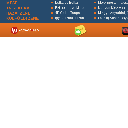
MESE
Lolka és Bolka
Mekk mester - a cso
TV REKLÁM
Ezt ne hagyd ki - cu..
Nagyon kész van a 
HAZAI ZENE
4F Club - Tanga
Mirigy - Anyáddal já
KÜLFÖLDI ZENE
Így buliznak Ibizán ..
Ő az új Susan Boyl