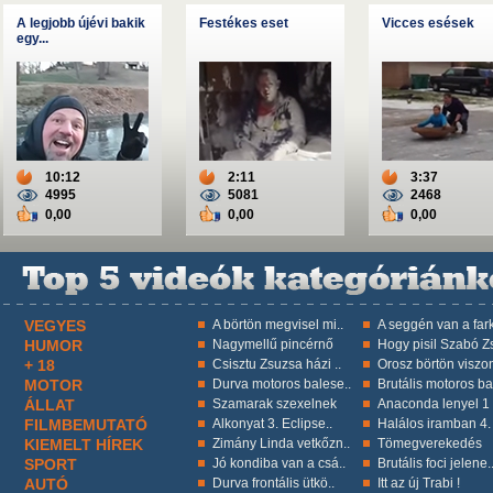
A legjobb újévi bakik
Festékes eset
Vicces esések
egy...
10:12
2:11
3:37
4995
5081
2468
0,00
0,00
0,00
VEGYES
A börtön megvisel mi..
A seggén van a fark
HUMOR
Nagymellű pincérnő
Hogy pisil Szabó Zs
+ 18
Csisztu Zsuzsa házi ..
Orosz börtön viszon
MOTOR
Durva motoros balese..
Brutális motoros ba
ÁLLAT
Szamarak szexelnek
Anaconda lenyel 1 k
FILMBEMUTATÓ
Alkonyat 3. Eclipse..
Halálos iramban 4.
KIEMELT HÍREK
Zimány Linda vetkőzn..
Tömegverekedés
SPORT
Jó kondiba van a csá..
Brutális foci jelene.
AUTÓ
Durva frontális ütkö..
Itt az új Trabi !