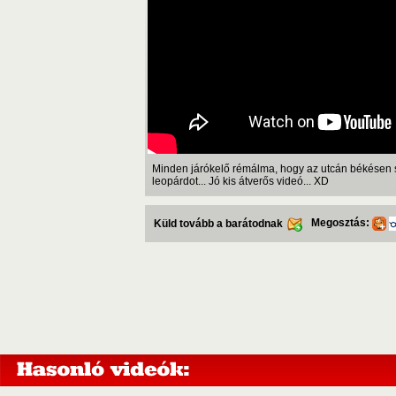
Minden járókelő rémálma, hogy az utcán békésen s
leopárdot... Jó kis átverős videó... XD
Megosztás:
Küld tovább a barátodnak