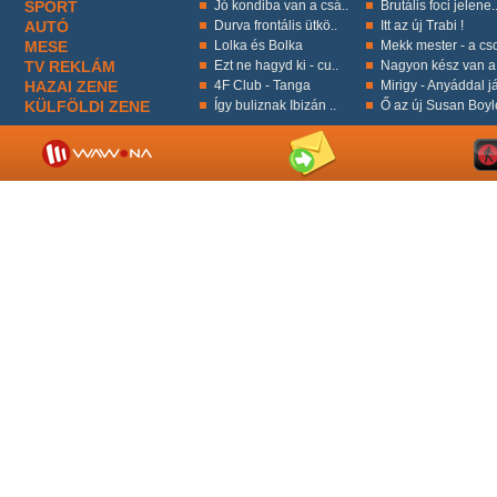
SPORT
Jó kondiba van a csá..
Brutális foci jelene.
AUTÓ
Durva frontális ütkö..
Itt az új Trabi !
MESE
Lolka és Bolka
Mekk mester - a cso
TV REKLÁM
Ezt ne hagyd ki - cu..
Nagyon kész van a 
HAZAI ZENE
4F Club - Tanga
Mirigy - Anyáddal já
KÜLFÖLDI ZENE
Így buliznak Ibizán ..
Ő az új Susan Boyl