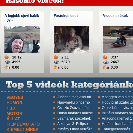
A legjobb újévi bakik
Festékes eset
Vicces esések
egy...
10:12
2:11
3:37
4995
5079
2467
0,00
0,00
0,00
VEGYES
A börtön megvisel mi..
A seggén van a fark
HUMOR
Nagymellű pincérnő
Hogy pisil Szabó Zs
+ 18
Csisztu Zsuzsa házi ..
Orosz börtön viszon
MOTOR
Durva motoros balese..
Brutális motoros ba
ÁLLAT
Szamarak szexelnek
Anaconda lenyel 1 k
FILMBEMUTATÓ
Alkonyat 3. Eclipse..
Halálos iramban 4.
KIEMELT HÍREK
Zimány Linda vetkőzn..
Tömegverekedés